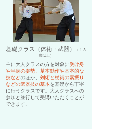
基礎クラス（体術・武器）
（１３
歳以上）
主に大人クラスの方を対象に
受け身
や半身の姿勢、基本動作や基本的な
技など
のほか、
剣術と杖術の素振り
などの武器技の基本
を基礎から丁寧
に行うクラスです。大人クラスへの
参加と並行して受講いただくことが
できます。