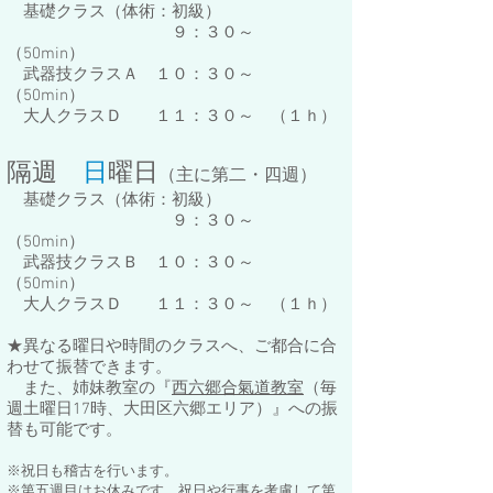
基礎クラス（体術：初級）
９：３０～
（50min）
武器技クラスＡ １０：３０～
（50min）
大人クラスＤ １１：３０～ （１ｈ）
隔週
日
曜日
（
主に
第二・四週）
基礎クラス（体術：初級）
９：３０～
（50min）
武器技クラスＢ １０：３０～
（50min）
大人クラスＤ １１：３０～ （１ｈ）
★異なる曜日や時間のクラスへ、ご都合に合
わせて振替できます。
また、姉妹教室の『
西六郷合氣道教室
（毎
週土曜日17時、大田区六郷エリア）』への振
替も可能です。
※祝日も稽古を行います
。
※第五週目はお休みです。祝日や行事を考慮して第