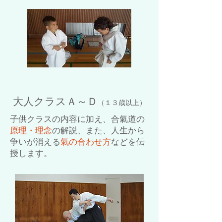
大人クラスＡ～Ｄ
（１３歳以上）
子供クラスの内容に加え、合氣道の
原理・理念
の解説、また、人生から
争いが消える
氣の合わせ方
などを伝
授します。