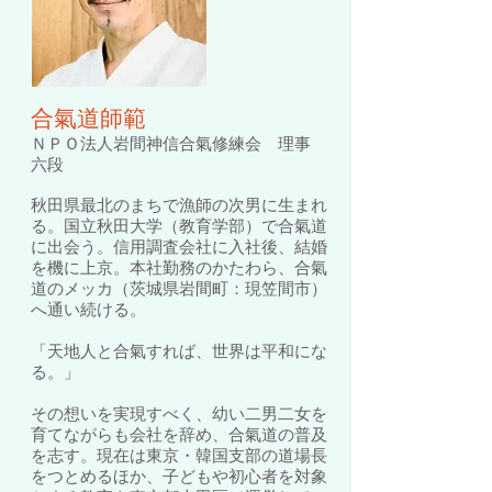
合氣道師範
ＮＰＯ法人岩間神信合氣修練会 理事
六段
秋田県最北のまちで漁師の次男に生まれ
る。国立秋田大学（教育学部）で合氣道
に出会う。信用調査会社に入社後、結婚
を機に上京。本社勤務のか
たわら、合氣
道
のメッカ（茨城県岩間町：現笠間市）
へ通い続ける。
「天地人と合氣すれば、世界は平和にな
る。」
その想いを実現すべく、幼い二男二女を
育てながらも会社を辞め、合氣道の普及
を志す。現在は東京・韓国支部の道場長
をつとめるほか、子どもや初心者を対象