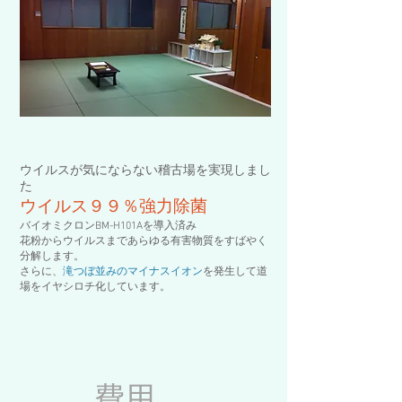
ウイルスが気にならない稽古場を実現しまし
た
ウイルス９９％強力除菌
バイオミクロンBM-H101Aを導入済み
花粉からウイルスまであらゆる有害物質をすばやく
分解します。
さらに、
滝つぼ並みのマイナスイオン
を発生して道
場をイヤシロチ化しています。
費用