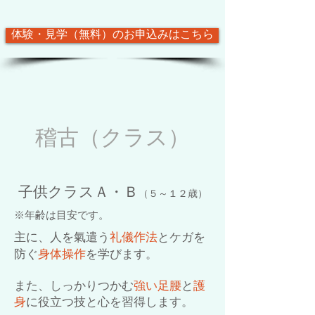
体験・見学（無料）のお申込みはこちら
稽古（クラス）
子供クラスＡ・Ｂ
（５～１２歳）
※年齢は目安です。
主に、人を氣遣う
礼儀作法
とケガを
防ぐ
身体操作
を学びます。
また、しっかりつかむ
強い足腰
と
護
身
に役立つ技と心を習得します。