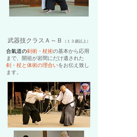
武器技クラスＡ～Ｂ
（１３歳以上）
合氣道の
剣術・杖術
の基本から応用
まで、開祖が岩間にだけ遺された
剣・杖と体術の理合い
をお伝え致し
ます。